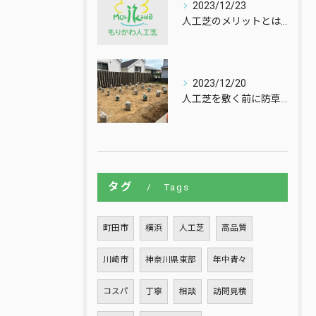
2023/12/23
人工芝のメリットとは？
2023/12/20
人工芝を敷く前に防草シートを敷きますが、その前の段階で、地面...
タグ
Tags
町田市
横浜
人工芝
高品質
川崎市
神奈川県東部
年中青々
コスパ
丁寧
相談
訪問見積