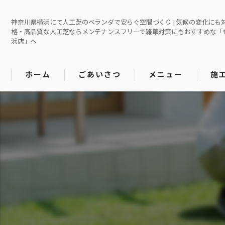
神奈川県横浜にて人工芝のベランダで安らぐ空間づくり | 気候の変化にも対応
格・高品質な人工芝ならメンテナンスフリーで雑草対策にもおすすめな「
浜店」へ
ホーム
ごあいさつ
メニュー
施