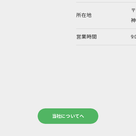
〒
所在地
神
営業時間
9
当社についてへ