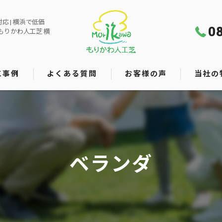
 | 横浜で低価
0
もりかわ人工芝 横
工事例
よくある質問
お客様の声
当社の
メンテナ
庭
ドッグラ
ベランダ
ベランダ
雑草対策