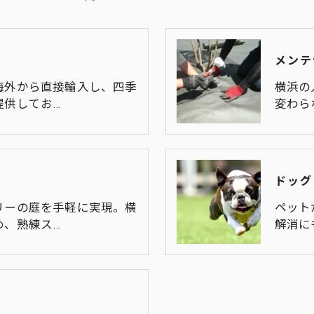
メンテ
海外から直接輸入し、四季
横浜の
提供してお…
変わら
ドッグ
リーの庭を手軽に実現。横
ペット
め、熟練ス…
解消に